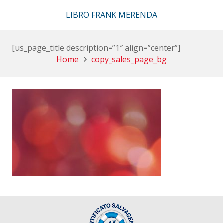
LIBRO FRANK MERENDA
[us_page_title description=”1″ align=”center”]
Home
copy_sales_page_bg