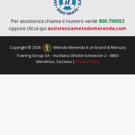
Per assistenza chiama il numero verde
800.790053
oppure clicca qui
assistenzametodomerenda.com
Copyright © 2026
Metodo Merenda è un brand di Mercury
Training Group SA – Via Maria Ghioldi-Schweizer 2 – 6850
Mendrisio, Svizzera |
Privacy Policy